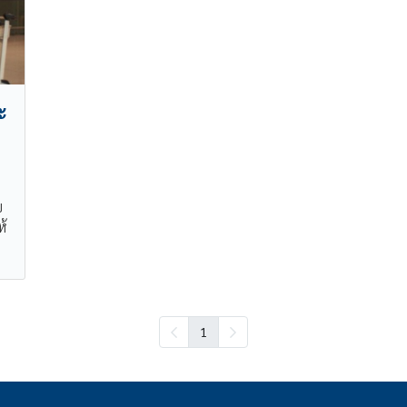
ะ
บ
ห้
1